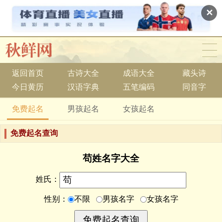
✕
返回首页
古诗大全
成语大全
藏头诗
今日黄历
汉语字典
五笔编码
同音字
免费起名
男孩起名
女孩起名
免费起名查询
苟姓名字大全
姓氏：
性别：
不限
男孩名字
女孩名字