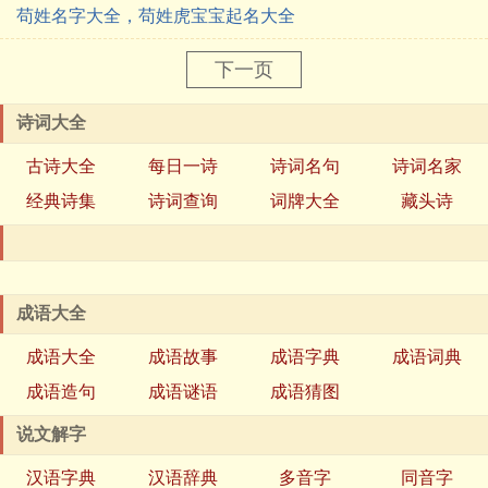
苟姓名字大全，苟姓虎宝宝起名大全
下一页
诗词大全
古诗大全
每日一诗
诗词名句
诗词名家
经典诗集
诗词查询
词牌大全
藏头诗
成语大全
成语大全
成语故事
成语字典
成语词典
成语造句
成语谜语
成语猜图
说文解字
汉语字典
汉语辞典
多音字
同音字