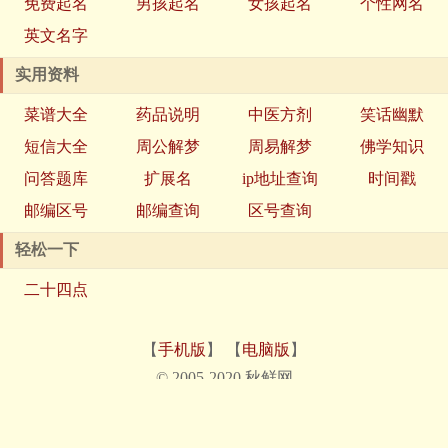
免费起名
男孩起名
女孩起名
个性网名
英文名字
实用资料
菜谱大全
药品说明
中医方剂
笑话幽默
短信大全
周公解梦
周易解梦
佛学知识
问答题库
扩展名
ip地址查询
时间戳
邮编区号
邮编查询
区号查询
轻松一下
二十四点
【
手机版
】 【
电脑版
】
© 2005-2020 秋鲜网