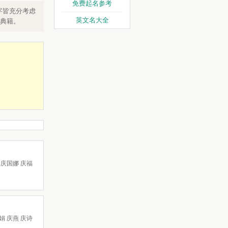
免费起名参考
字皆充分考虑
英文名大全
典籍。
 庆国娜 庆福
娟 庆燕 庆诗