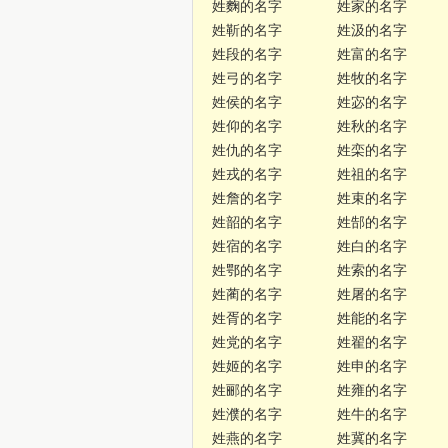
姓麴的名字
姓家的名字
姓靳的名字
姓汲的名字
姓段的名字
姓富的名字
姓弓的名字
姓牧的名字
姓侯的名字
姓宓的名字
姓仰的名字
姓秋的名字
姓仇的名字
姓栾的名字
姓戎的名字
姓祖的名字
姓詹的名字
姓束的名字
姓韶的名字
姓郜的名字
姓宿的名字
姓白的名字
姓鄂的名字
姓索的名字
姓蔺的名字
姓屠的名字
姓胥的名字
姓能的名字
姓党的名字
姓翟的名字
姓姬的名字
姓申的名字
姓郦的名字
姓雍的名字
姓濮的名字
姓牛的名字
姓燕的名字
姓冀的名字