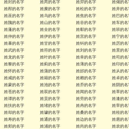
姓封的名字
姓芮的名字
姓羿的名字
姓储的名
姓邴的名字
姓糜的名字
姓松的名字
姓井的名
姓巫的名字
姓乌的名字
姓焦的名字
姓巴的名
姓隗的名字
姓山的名字
姓谷的名字
姓车的名
姓蓬的名字
姓全的名字
姓郗的名字
姓班的名
姓仲的名字
姓伊的名字
姓宫的名字
姓宁的名
姓暴的名字
姓甘的名字
姓钭的名字
姓厉的名
姓武的名字
姓符的名字
姓刘的名字
姓景的名
姓龙的名字
姓叶的名字
姓幸的名字
姓司的名
姓黎的名字
姓蓟的名字
姓薄的名字
姓印的名
姓怀的名字
姓蒲的名字
姓邰的名字
姓从的名
姓咸的名字
姓籍的名字
姓赖的名字
姓卓的名
姓蒙的名字
姓池的名字
姓乔的名字
姓阴的名
姓苍的名字
姓双的名字
姓闻的名字
姓莘的名
姓谭的名字
姓贡的名字
姓劳的名字
姓逢的名
姓扶的名字
姓堵的名字
姓冉的名字
姓宰的名
姓却的名字
姓璩的名字
姓桑的名字
姓桂的名
姓寿的名字
姓通的名字
姓边的名字
姓扈的名
姓郏的名字
姓浦的名字
姓尚的名字
姓农的名