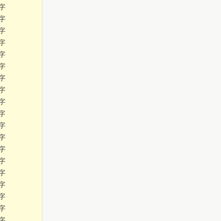
字
字
字
字
字
字
字
字
字
字
字
字
字
字
字
字
字
字
字