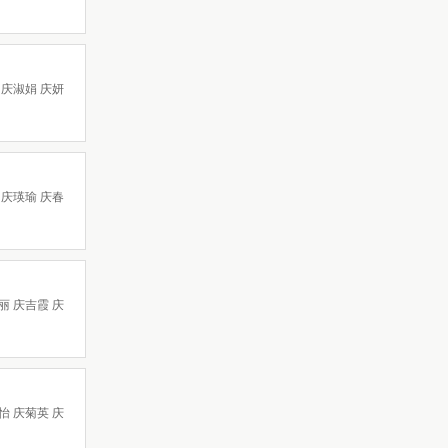
 庆淑娟 庆妍
 庆瑛瑜 庆春
丽 庆吉霞 庆
怡 庆菊英 庆