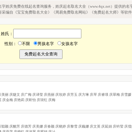
取名字，姓庆的起名，起名字姓庆
姓庆免费在线起名查询服务，姓庆起名取名大全（www.4qx.net）提供的名
容采编自《宝宝免费取名大全》《周易免费取名网站》《免费起名大师》等软件
姓氏：
性别：
不限
男孩名字
女孩名字
庆美丽 庆睫文 庆广梅 庆译莹 庆燕丽 庆玫婷 庆芳玉 庆方琳 庆琴 庆睿瑛 庆翠梅 庆雪媛
英 庆金梅 庆艳莉 庆昕怡 庆琰红 庆梅
庆聪颖 庆酩芳 庆德芳 庆美娜 庆春颖 庆晓婷 庆黎雪 庆巍娜 庆文英 庆延娟 庆钤莹 庆儒
妤 庆亚萍 庆烨红 庆淑琴 庆紫娟 庆沚