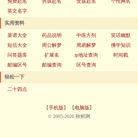
免费起名
男孩起名
女孩起名
个性网名
英文名字
实用资料
菜谱大全
药品说明
中医方剂
笑话幽默
短信大全
周公解梦
周易解梦
佛学知识
问答题库
扩展名
ip地址查询
时间戳
邮编区号
邮编查询
区号查询
轻松一下
二十四点
【
手机版
】 【
电脑版
】
© 2005-2020 秋鲜网