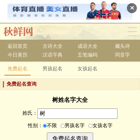
✕
返回首页
古诗大全
成语大全
藏头诗
今日黄历
汉语字典
五笔编码
同音字
免费起名
男孩起名
女孩起名
免费起名查询
树姓名字大全
姓氏：
性别：
不限
男孩名字
女孩名字