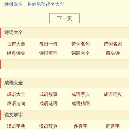
姓树取名，树姓男孩起名大全
下一页
诗词大全
古诗大全
每日一诗
诗词名句
诗词名家
经典诗集
诗词查询
词牌大全
藏头诗
成语大全
成语大全
成语故事
成语字典
成语词典
成语造句
成语谜语
成语猜图
说文解字
汉语字典
汉语辞典
多音字
同音字