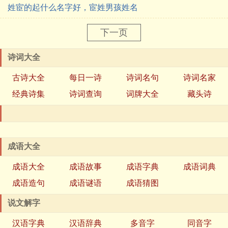
姓宦的起什么名字好，宦姓男孩姓名
下一页
诗词大全
古诗大全
每日一诗
诗词名句
诗词名家
经典诗集
诗词查询
词牌大全
藏头诗
成语大全
成语大全
成语故事
成语字典
成语词典
成语造句
成语谜语
成语猜图
说文解字
汉语字典
汉语辞典
多音字
同音字