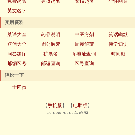
免费起名
男孩起名
女孩起名
个性网名
英文名字
实用资料
菜谱大全
药品说明
中医方剂
笑话幽默
短信大全
周公解梦
周易解梦
佛学知识
问答题库
扩展名
ip地址查询
时间戳
邮编区号
邮编查询
区号查询
轻松一下
二十四点
【
手机版
】 【
电脑版
】
© 2005-2020 秋鲜网