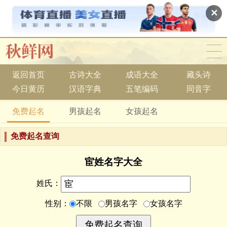
✕
返回首页
古诗大全
成语大全
藏头诗
今日黄历
汉语字典
五笔编码
同音字
免费起名
男孩起名
女孩起名
免费起名查询
宦姓名字大全
姓氏：
性别：
不限
男孩名字
女孩名字