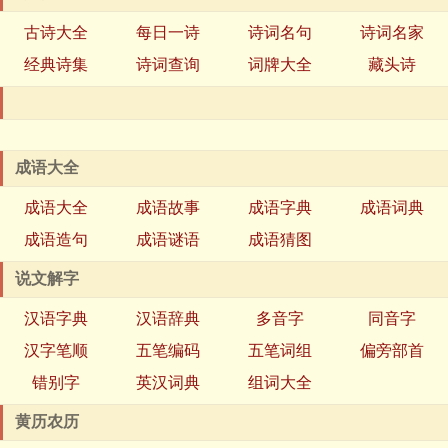
古诗大全
每日一诗
诗词名句
诗词名家
经典诗集
诗词查询
词牌大全
藏头诗
成语大全
成语大全
成语故事
成语字典
成语词典
成语造句
成语谜语
成语猜图
说文解字
汉语字典
汉语辞典
多音字
同音字
汉字笔顺
五笔编码
五笔词组
偏旁部首
错别字
英汉词典
组词大全
黄历农历