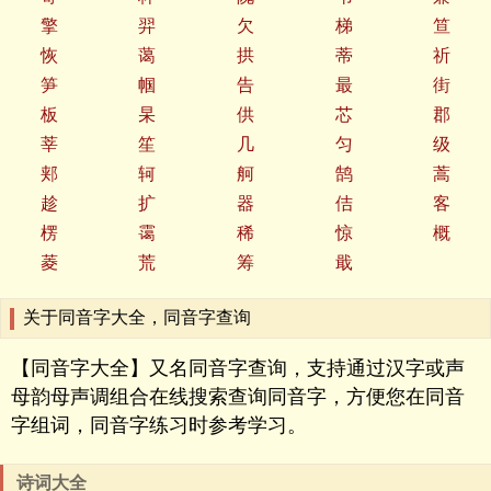
擎
羿
欠
梯
笪
恢
蔼
拱
蒂
祈
笋
帼
告
最
街
板
杲
供
芯
郡
莘
笙
几
匀
级
郏
轲
舸
鹄
蒿
趁
扩
器
佶
客
楞
霭
稀
惊
概
菱
荒
筹
戢
关于同音字大全，同音字查询
【同音字大全】又名同音字查询，支持通过汉字或声
母韵母声调组合在线搜索查询同音字，方便您在同音
字组词，同音字练习时参考学习。
诗词大全