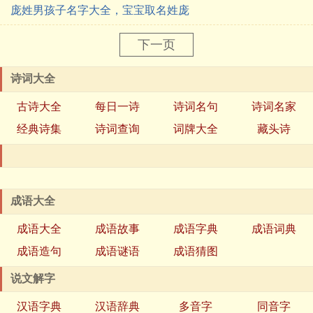
庞姓男孩子名字大全，宝宝取名姓庞
下一页
诗词大全
古诗大全
每日一诗
诗词名句
诗词名家
经典诗集
诗词查询
词牌大全
藏头诗
成语大全
成语大全
成语故事
成语字典
成语词典
成语造句
成语谜语
成语猜图
说文解字
汉语字典
汉语辞典
多音字
同音字