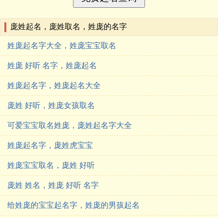
庞姓起名，庞姓取名，姓庞的名字
姓庞起名字大全，姓庞宝宝取名
姓庞 好听 名字，姓庞起名
姓庞起名字，姓庞起名大全
庞姓 好听，姓庞女孩取名
可爱宝宝取名姓庞，庞姓起名字大全
姓庞起名字，庞姓虎宝宝
姓庞宝宝取名，庞姓 好听
庞姓 姓名，姓庞 好听 名字
给姓庞的宝宝起名字，姓庞的男孩起名