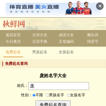
✕
返回首页
古诗大全
成语大全
藏头诗
今日黄历
汉语字典
五笔编码
同音字
免费起名
男孩起名
女孩起名
免费起名查询
庞姓名字大全
姓氏：
性别：
不限
男孩名字
女孩名字