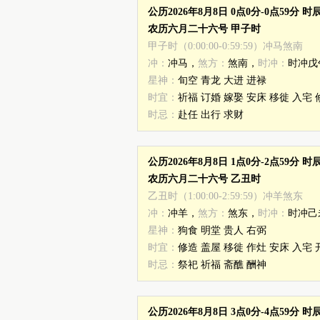
公历2026年8月8日 0点0分-0点59分 
农历六月二十六号 甲子时
甲子时（0:00:00-0:59:59）冲马煞南
冲：
冲马，
煞方：
煞南，
时冲：
时冲戊
星神：
旬空 青龙 大进 进禄
时宜：
祈福 订婚 嫁娶 安床 移徙 入宅 
时忌：
赴任 出行 求财
公历2026年8月8日 1点0分-2点59分 
农历六月二十六号 乙丑时
乙丑时（1:00:00-2:59:59）冲羊煞东
冲：
冲羊，
煞方：
煞东，
时冲：
时冲己
星神：
狗食 明堂 贵人 右弼
时宜：
修造 盖屋 移徙 作灶 安床 入宅 
时忌：
祭祀 祈福 斋醮 酬神
公历2026年8月8日 3点0分-4点59分 