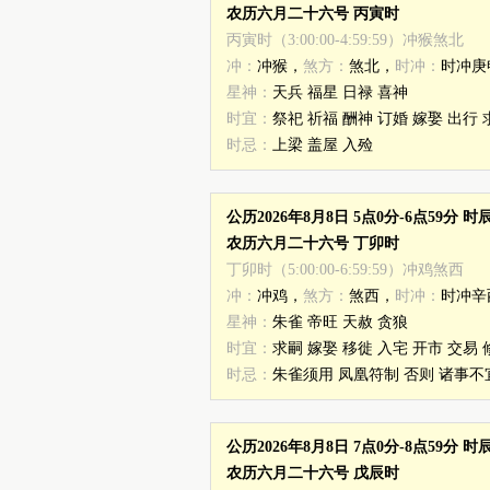
农历六月二十六号 丙寅时
丙寅时（3:00:00-4:59:59）冲猴煞北
冲：
冲猴，
煞方：
煞北，
时冲：
时冲庚
星神：
天兵 福星 日禄 喜神
时宜：
祭祀 祈福 酬神 订婚 嫁娶 出行 
时忌：
上梁 盖屋 入殓
公历2026年8月8日 5点0分-6点59分 
农历六月二十六号 丁卯时
丁卯时（5:00:00-6:59:59）冲鸡煞西
冲：
冲鸡，
煞方：
煞西，
时冲：
时冲辛
星神：
朱雀 帝旺 天赦 贪狼
时宜：
求嗣 嫁娶 移徙 入宅 开市 交易 
时忌：
朱雀须用 凤凰符制 否则 诸事不
公历2026年8月8日 7点0分-8点59分 
农历六月二十六号 戊辰时