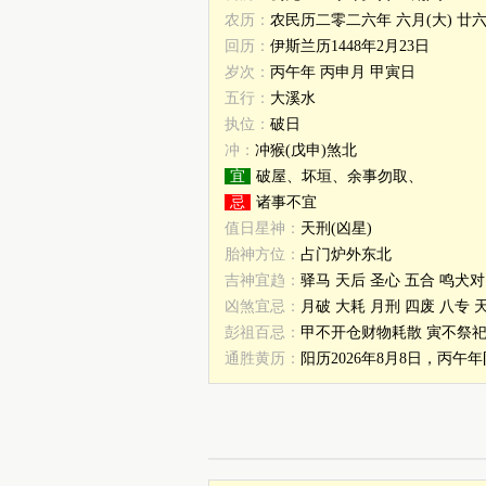
农历：
农民历二零二六年 六月(大) 廿
回历：
伊斯兰历1448年2月23日
岁次：
丙午年 丙申月 甲寅日
五行：
大溪水
执位：
破日
冲：
冲猴(戊申)煞北
宜
破屋、坏垣、余事勿取、
忌
诸事不宜
值日星神：
天刑(凶星)
胎神方位：
占门炉外东北
吉神宜趋：
驿马 天后 圣心 五合 鸣犬对
凶煞宜忌：
月破 大耗 月刑 四废 八专 
彭祖百忌：
甲不开仓财物耗散 寅不祭
通胜黄历：
阳历2026年8月8日，丙午