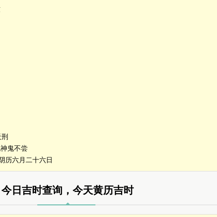
六
天刑
祀神鬼不尝
年阴历六月二十六日
今日吉时查询，今天黄历吉时