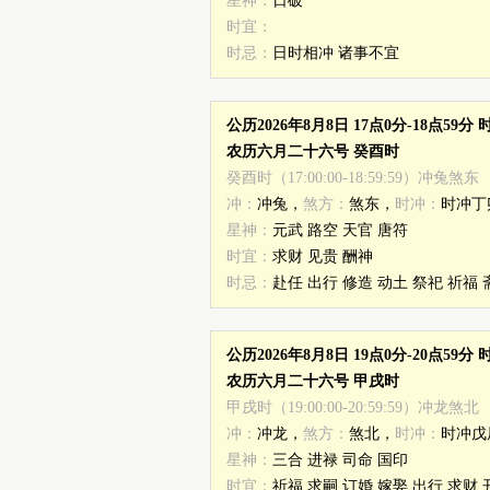
星神：
日破
时宜：
时忌：
日时相冲 诸事不宜
公历2026年8月8日 17点0分-18点59
农历六月二十六号 癸酉时
癸酉时（17:00:00-18:59:59）冲兔煞东
冲：
冲兔，
煞方：
煞东，
时冲：
时冲丁
星神：
元武 路空 天官 唐符
时宜：
求财 见贵 酬神
时忌：
赴任 出行 修造 动土 祭祀 祈福 
公历2026年8月8日 19点0分-20点59
农历六月二十六号 甲戌时
甲戌时（19:00:00-20:59:59）冲龙煞北
冲：
冲龙，
煞方：
煞北，
时冲：
时冲戊
星神：
三合 进禄 司命 国印
时宜：
祈福 求嗣 订婚 嫁娶 出行 求财 