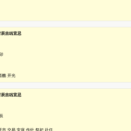
分 时辰吉凶宜忌
卯
斋醮 开光
分 时辰吉凶宜忌
辰
开市 交易 安床 作灶 祭祀 赴任