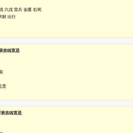
戍 六戊 雷兵 金匮 右弼
求财 出行
 时辰吉凶宜忌
亥
见贵
分 时辰吉凶宜忌