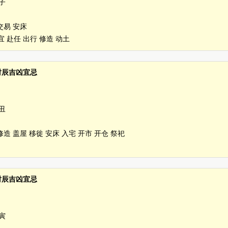
子
交易 安床
 赴任 出行 修造 动土
分 时辰吉凶宜忌
丑
修造 盖屋 移徙 安床 入宅 开市 开仓 祭祀
分 时辰吉凶宜忌
寅