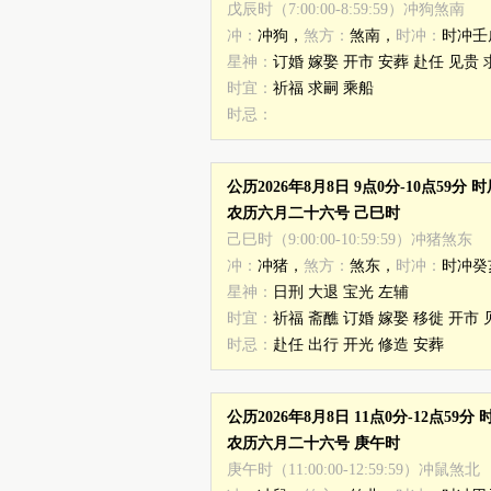
戊辰时（7:00:00-8:59:59）冲狗煞南
冲：
冲狗，
煞方：
煞南，
时冲：
时冲壬
星神：
订婚 嫁娶 开市 安葬 赴任 见贵 
时宜：
祈福 求嗣 乘船
时忌：
公历2026年8月8日 9点0分-10点59分
农历六月二十六号 己巳时
己巳时（9:00:00-10:59:59）冲猪煞东
冲：
冲猪，
煞方：
煞东，
时冲：
时冲癸
星神：
日刑 大退 宝光 左辅
时宜：
祈福 斋醮 订婚 嫁娶 移徙 开市 
时忌：
赴任 出行 开光 修造 安葬
公历2026年8月8日 11点0分-12点59
农历六月二十六号 庚午时
庚午时（11:00:00-12:59:59）冲鼠煞北