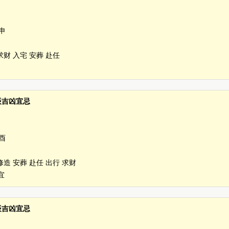
申
求财 入宅 安葬 赴任
时辰吉凶宜忌
酉
修造 安葬 赴任 出行 求财
宜
时辰吉凶宜忌