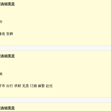
时辰吉凶宜忌
午
修造 安葬
时辰吉凶宜忌
未
开市 出行 求财 见贵 订婚 嫁娶 赴任
时辰吉凶宜忌