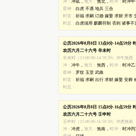
冲：
冲鼠，
煞方：
煞北，
时冲：
时冲甲
星神：
白虎 不遇 地兵 三合
时宜：
祈福 求嗣 订婚 嫁娶 求财 开市 
时忌：
白虎须用 麒麟符制 否则 诸事不宜
公历2026年8月8日 13点0分-14点59
农历六月二十六号 辛未时
辛未时（13:00:00-14:59:59）冲牛煞西
冲：
冲牛，
煞方：
煞西，
时冲：
时冲乙
星神：
罗纹 玉堂 武曲
时宜：
祈福 求嗣 出行 求财 嫁娶 安葬 
时忌：
公历2026年8月8日 15点0分-16点59
农历六月二十六号 壬申时
壬申时（15:00:00-16:59:59）冲虎煞南
冲：
冲虎，
煞方：
煞南，
时冲：
时冲丙