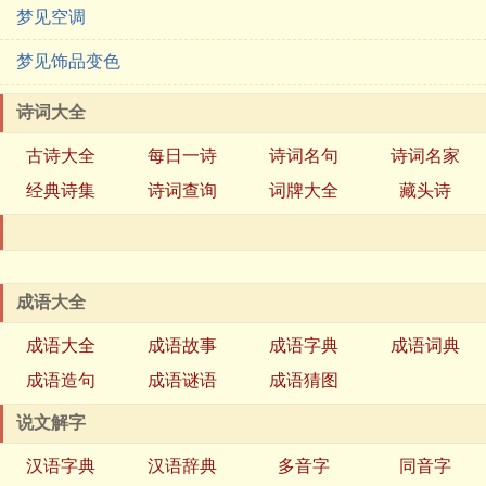
梦见空调
梦见饰品变色
诗词大全
古诗大全
每日一诗
诗词名句
诗词名家
经典诗集
诗词查询
词牌大全
藏头诗
成语大全
成语大全
成语故事
成语字典
成语词典
成语造句
成语谜语
成语猜图
说文解字
汉语字典
汉语辞典
多音字
同音字