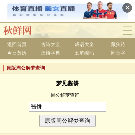
✕
返回首页
古诗大全
成语大全
藏头诗
今日黄历
汉语字典
五笔编码
同音字
原版周公解梦查询
梦见酱饼
周公解梦查询：