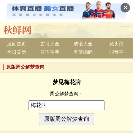
✕
返回首页
古诗大全
成语大全
藏头诗
今日黄历
汉语字典
五笔编码
同音字
原版周公解梦查询
梦见梅花牌
周公解梦查询：