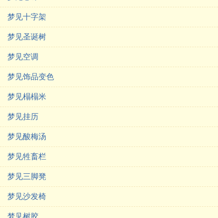
梦见十字架
梦见圣诞树
梦见空调
梦见饰品变色
梦见榻榻米
梦见挂历
梦见酸梅汤
梦见牲畜栏
梦见三脚凳
梦见沙发椅
梦见树胶