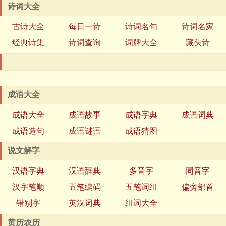
诗词大全
古诗大全
每日一诗
诗词名句
诗词名家
经典诗集
诗词查询
词牌大全
藏头诗
成语大全
成语大全
成语故事
成语字典
成语词典
成语造句
成语谜语
成语猜图
说文解字
汉语字典
汉语辞典
多音字
同音字
汉字笔顺
五笔编码
五笔词组
偏旁部首
错别字
英汉词典
组词大全
黄历农历