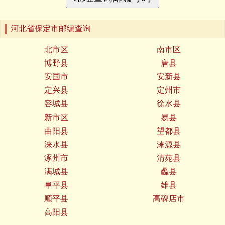
河北省保定市邮编查询
北市区
南市区
博野县
唐县
安国市
安新县
定兴县
定州市
容城县
徐水县
新市区
易县
曲阳县
望都县
涞水县
涞源县
涿州市
清苑县
满城县
蠡县
阜平县
雄县
顺平县
高碑店市
高阳县