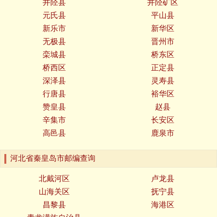
井陉县
井陉矿区
元氏县
平山县
新乐市
新华区
无极县
晋州市
栾城县
桥东区
桥西区
正定县
深泽县
灵寿县
行唐县
裕华区
赞皇县
赵县
辛集市
长安区
高邑县
鹿泉市
河北省秦皇岛市邮编查询
北戴河区
卢龙县
山海关区
抚宁县
昌黎县
海港区