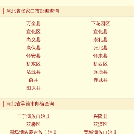
河北省张家口市邮编查询
万全县
下花园区
宣化区
宣化县
尚义县
崇礼县
康保县
张北县
怀安县
怀来县
桥东区
桥西区
沽源县
涿鹿县
蔚县
赤城县
阳原县
河北省承德市邮编查询
丰宁满族自治县
兴隆县
双桥区
双滦区
围场满族蒙古族自治县
宽城满族自治县