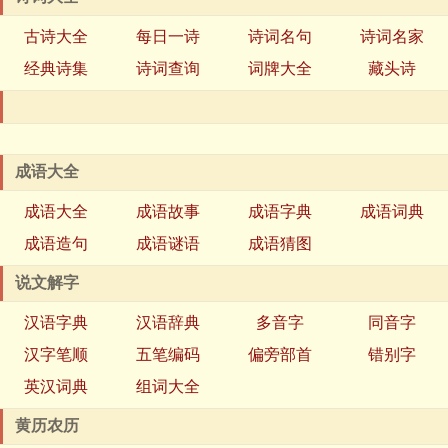
古诗大全
每日一诗
诗词名句
诗词名家
经典诗集
诗词查询
词牌大全
藏头诗
成语大全
成语大全
成语故事
成语字典
成语词典
成语造句
成语谜语
成语猜图
说文解字
汉语字典
汉语辞典
多音字
同音字
汉字笔顺
五笔编码
偏旁部首
错别字
英汉词典
组词大全
黄历农历