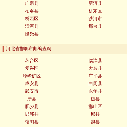
广宗县
新河县
柏乡县
桥东区
桥西区
沙河市
清河县
邢台县
隆尧县
河北省邯郸市邮编查询
丛台区
临漳县
复兴区
大名县
峰峰矿区
广平县
成安县
曲周县
武安市
永年县
涉县
磁县
肥乡县
邯山区
邯郸县
邱县
馆陶县
魏县