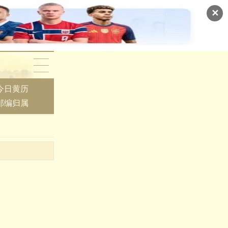
✕
今日黄历
邮编归属