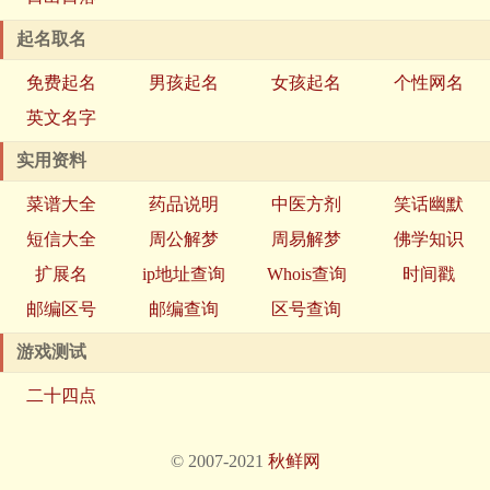
起名取名
免费起名
男孩起名
女孩起名
个性网名
英文名字
实用资料
菜谱大全
药品说明
中医方剂
笑话幽默
短信大全
周公解梦
周易解梦
佛学知识
扩展名
ip地址查询
Whois查询
时间戳
邮编区号
邮编查询
区号查询
游戏测试
二十四点
© 2007-2021
秋鲜网