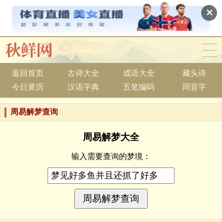
✕
返回首页
古诗大全
成语大全
藏头诗
今日黄历
汉语字典
五笔编码
同音字
周易解梦查询
周易解梦大全
输入需要查询的梦境：