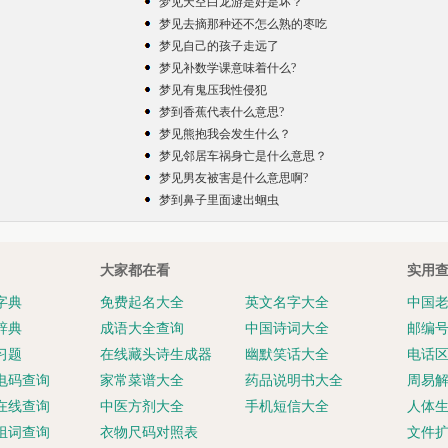
梦见天空白龙游是好是坏？
梦见去摘那种还不怎么熟的枣吃
梦见自己的孩子走远了
梦见补数学课意味着什么?
梦见有鬼压我性侵犯
梦到香蕉代表什么意思?
梦见熊抱我会发生什么？
梦见邻居车祸身亡是什么意思？
梦见男友被害是什么意思啊?
梦到鼻子里面逮出蛔虫
大家都在看
实用
字典
免费起名大全
英文名字大全
中国
辞典
成语大全查询
中国诗词大全
邮编
习题
在线藏头诗生成器
幽默笑话大全
电话
电码查询
家常菜谱大全
药品说明书大全
周易
在线查询
中医方剂大全
手机短信大全
人体
组词查询
衣物尺码对照表
文件