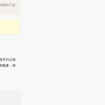
见制作了这
也不行让你
你较多，你