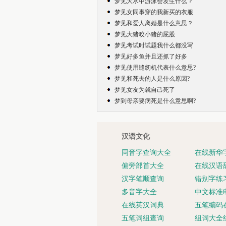
梦见大水中游泳会发生什么？
梦见女同事穿的我新买的衣服
梦见和爱人离婚是什么意思？
梦见大猪咬小猪的屁股
梦见考试时试题我什么都没写
梦见好多鱼并且还抓了好多
梦见使用缝纫机代表什么意思?
梦见和死去的人是什么原因?
梦见女友为就自己死了
梦到母亲要病死是什么意思啊?
汉语文化
同音字查询大全
在线新华
偏旁部首大全
在线汉语
汉字笔顺查询
错别字练
多音字大全
中文标准
在线英汉词典
五笔编码
五笔词组查询
组词大全