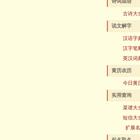
诗词成语
古诗大
说文解字
汉语字
汉字笔
英汉词
黄历农历
今日黄
实用查询
菜谱大
短信大
扩展
起名取名