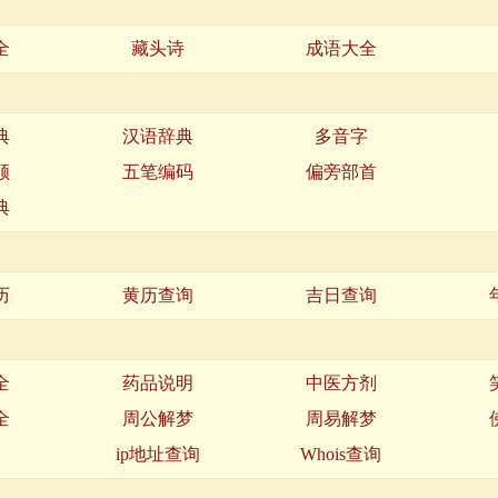
全
藏头诗
成语大全
典
汉语辞典
多音字
顺
五笔编码
偏旁部首
典
历
黄历查询
吉日查询
全
药品说明
中医方剂
全
周公解梦
周易解梦
名
ip地址查询
Whois查询