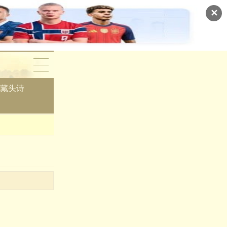
✕
藏头诗