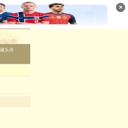
✕
藏头诗