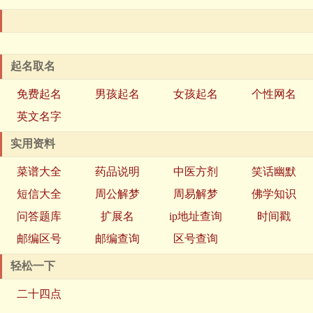
起名取名
免费起名
男孩起名
女孩起名
个性网名
英文名字
实用资料
菜谱大全
药品说明
中医方剂
笑话幽默
短信大全
周公解梦
周易解梦
佛学知识
问答题库
扩展名
ip地址查询
时间戳
邮编区号
邮编查询
区号查询
轻松一下
二十四点