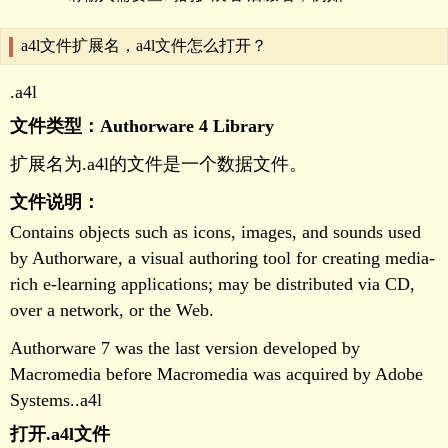
a4l文件扩展名，a4l文件怎么打开？
.a4l
文件类型：Authorware 4 Library
扩展名为.a4l的文件是一个数据文件。
文件说明：
Contains objects such as icons, images, and sounds used
by Authorware, a visual authoring tool for creating media-
rich e-learning applications; may be distributed via CD,
over a network, or the Web.
Authorware 7 was the last version developed by
Macromedia before Macromedia was acquired by Adobe
Systems..a4
打开.a4l文件