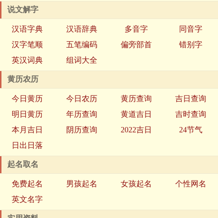
说文解字
汉语字典
汉语辞典
多音字
同音字
汉字笔顺
五笔编码
偏旁部首
错别字
英汉词典
组词大全
黄历农历
今日黄历
今日农历
黄历查询
吉日查询
明日黄历
年历查询
黄道吉日
吉时查询
本月吉日
阴历查询
2022吉日
24节气
日出日落
起名取名
免费起名
男孩起名
女孩起名
个性网名
英文名字