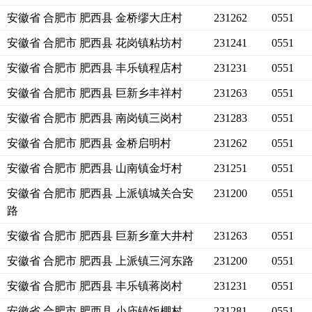
安徽省 合肥市 肥西县 金桥缪大庄村
231262
0551
安徽省 合肥市 肥西县 花岗镇粘坊村
231241
0551
安徽省 合肥市 肥西县 丰乐镇程店村
231231
0551
安徽省 合肥市 肥西县 巨新乡丰祥村
231263
0551
安徽省 合肥市 肥西县 南岗镇三岗村
231283
0551
安徽省 合肥市 肥西县 金桥启明村
231262
0551
安徽省 合肥市 肥西县 山南镇金圩村
231251
0551
安徽省 合肥市 肥西县 上派镇城关合安
231200
0551
路
安徽省 合肥市 肥西县 巨新乡童大井村
231263
0551
安徽省 合肥市 肥西县 上派镇三河东路
231200
0551
安徽省 合肥市 肥西县 丰乐镇蒋岗村
231231
0551
安徽省 合肥市 肥西县 小庙镇饭棚村
231281
0551