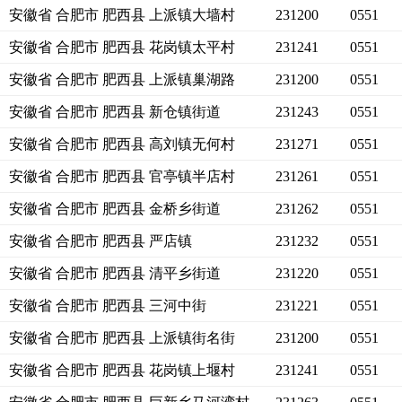
安徽省 合肥市 肥西县 上派镇大墙村
231200
0551
安徽省 合肥市 肥西县 花岗镇太平村
231241
0551
安徽省 合肥市 肥西县 上派镇巢湖路
231200
0551
安徽省 合肥市 肥西县 新仓镇街道
231243
0551
安徽省 合肥市 肥西县 高刘镇无何村
231271
0551
安徽省 合肥市 肥西县 官亭镇半店村
231261
0551
安徽省 合肥市 肥西县 金桥乡街道
231262
0551
安徽省 合肥市 肥西县 严店镇
231232
0551
安徽省 合肥市 肥西县 清平乡街道
231220
0551
安徽省 合肥市 肥西县 三河中街
231221
0551
安徽省 合肥市 肥西县 上派镇街名街
231200
0551
安徽省 合肥市 肥西县 花岗镇上堰村
231241
0551