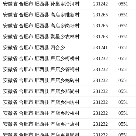
安徽省 合肥市 肥西县 孙集乡沿河村
231242
0551
安徽省 合肥市 肥西县 高店乡维新村
231265
0551
安徽省 合肥市 肥西县 高店乡岗圩村
231265
0551
安徽省 合肥市 肥西县 聚星乡农林村
231263
0551
安徽省 合肥市 肥西县 四合乡
231241
0551
安徽省 合肥市 肥西县 严店乡柯桥村
231232
0551
安徽省 合肥市 肥西县 严店乡管祠村
231232
0551
安徽省 合肥市 肥西县 严店乡鲍砖村
231232
0551
安徽省 合肥市 肥西县 严店乡郑岗村
231232
0551
安徽省 合肥市 肥西县 严店乡油坊村
231232
0551
安徽省 合肥市 肥西县 严店乡殷桥村
231232
0551
安徽省 合肥市 肥西县 严店乡严店村
231232
0551
安徽省 合肥市 肥西县 严店乡夏岗村
231232
0551