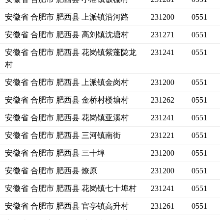
安徽省 合肥市 肥西县 上派镇沿河路
231200
0551
安徽省 合肥市 肥西县 高刘镇沈塘村
231271
0551
安徽省 合肥市 肥西县 花岗镇紫蓬陇龙
231241
0551
村
安徽省 合肥市 肥西县 上派镇金岗村
231200
0551
安徽省 合肥市 肥西县 金桥村楼塘村
231262
0551
安徽省 合肥市 肥西县 花岗镇亚溪村
231241
0551
安徽省 合肥市 肥西县 三河镇南街
231221
0551
安徽省 合肥市 肥西县 三十埠
231200
0551
安徽省 合肥市 肥西县 燎原
231200
0551
安徽省 合肥市 肥西县 花岗镇七十埠村
231241
0551
安徽省 合肥市 肥西县 官亭镇高升村
231261
0551