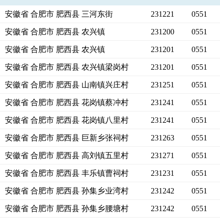
安徽省 合肥市 肥西县 三河东街
231221
0551
安徽省 合肥市 肥西县 农兴镇
231200
0551
安徽省 合肥市 肥西县 农兴镇
231201
0551
安徽省 合肥市 肥西县 农兴镇梁岗村
231201
0551
安徽省 合肥市 肥西县 山南镇兴庄村
231251
0551
安徽省 合肥市 肥西县 花岗镇蔡冲村
231241
0551
安徽省 合肥市 肥西县 花岗镇八里村
231241
0551
安徽省 合肥市 肥西县 巨新乡张祠村
231263
0551
安徽省 合肥市 肥西县 高刘镇五里村
231271
0551
安徽省 合肥市 肥西县 丰乐镇曹祠村
231231
0551
安徽省 合肥市 肥西县 孙集乡业湾村
231242
0551
安徽省 合肥市 肥西县 孙集乡腰塘村
231242
0551