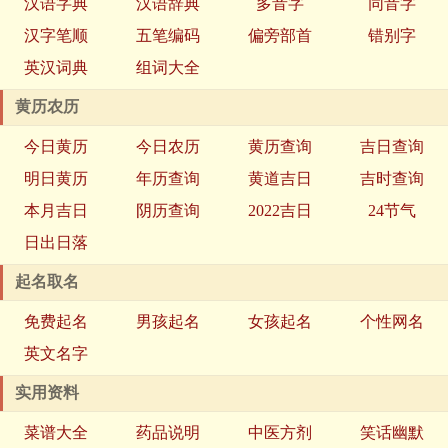
汉语字典
汉语辞典
多音字
同音字
汉字笔顺
五笔编码
偏旁部首
错别字
英汉词典
组词大全
黄历农历
今日黄历
今日农历
黄历查询
吉日查询
明日黄历
年历查询
黄道吉日
吉时查询
本月吉日
阴历查询
2022吉日
24节气
日出日落
起名取名
免费起名
男孩起名
女孩起名
个性网名
英文名字
实用资料
菜谱大全
药品说明
中医方剂
笑话幽默