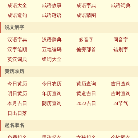
成语大全
成语故事
成语字典
成语词典
成语造句
成语谜语
成语猜图
说文解字
汉语字典
汉语辞典
多音字
同音字
汉字笔顺
五笔编码
偏旁部首
错别字
英汉词典
组词大全
黄历农历
今日黄历
今日农历
黄历查询
吉日查询
明日黄历
年历查询
黄道吉日
吉时查询
本月吉日
阴历查询
2022吉日
24节气
日出日落
起名取名
免费起名
男孩起名
女孩起名
个性网名