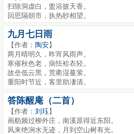
扫除洞虚白，盥浴披天香。
回思隔朝市，执热眇相望。
九月七日雨
【作者：
陶安
】
两月晴明久，昨宵风雨声。
寒催秋色老，病怯袷衣轻。
故垒低云黑，荒衢湿蔓萦。
重阳时节近，客里助凄清。
答陈醒庵（二首）
【作者：
刘珏
】
画舫频过柳外庄，南溪原得近东阳。
风来绝涧水无迹，月到空山树有光。