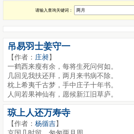
两月诗词，两月古诗查询，两月全诗，两月诗句全集
请输入查询关键词：
吊易羽士姜守一
【作者：
庄昶
】
一鹤西来瘦有余，每将生死问何如。
几回见我扶还拜，两月来书病不除。
枕上希夷千古梦，手中庄子十年书。
人间若果神仙有，愿候新江旧草庐。
琼上人还万寿寺
【作者：
杨循吉
】
京国几时留，匆匆两月周。