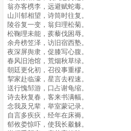
翁亦客槜李，远避赋蛇毒。
山川郁相望，诗筒时往复。
陵谷复一变，翁归理松菊。
松鞠理未能，蒺藜伐困辱。
余舟榜笠泽，访旧宿西塾。
夜深屏舆隶，促膝写心腹。
春风旧池馆，荒烟秋草绿。
朝廷更化初，召役事重樛。
挈家赴临濠，星言去程速。
送行愧邹游，口占谢龟缩。
诗去秋复春，客来书满幅。
念我及兄辈，举室蒙记录。
自言多疾疢，经年在床褥。
郁攸娄惊吓，使我长觳觫。