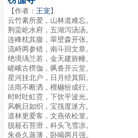
【作者：
王宠
】
云竹素所爱，山林道难忘。
荆蛮屹水府，五湖泻汤汤。
连峰枕其腹，翠壁森开张。
流峙两参错，南斗回文章。
绝境瑀兰若，金天建旌幢。
嵯峨古楞伽，飒沓开云堂。
星河挂北户，日月经其阳。
法雨不断洒，檀樾纷成行。
时时吐虹霓，下饮平波光。
风帆日如织，宝筏度迷方。
道林更爱客，文燕依松篁。
脱屣石苔滑，科头飞雪凉。
朱炎久蒸薄，卧暍两月强。