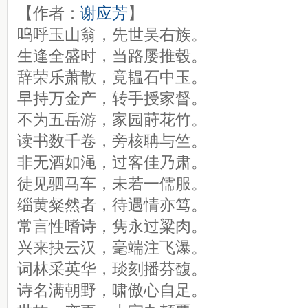
【作者：
谢应芳
】
呜呼玉山翁，先世吴右族。
生逢全盛时，当路屡推毂。
辞荣乐萧散，竟韫石中玉。
早持万金产，转手授家督。
不为五岳游，家园莳花竹。
读书数千卷，旁核聃与竺。
非无酒如渑，过客佳乃肃。
徒见驷马车，未若一儒服。
缁黄粲然者，待遇情亦笃。
常言性嗜诗，隽永过粱肉。
兴来抉云汉，毫端注飞瀑。
词林采英华，琰刻播芬馥。
诗名满朝野，啸傲心自足。