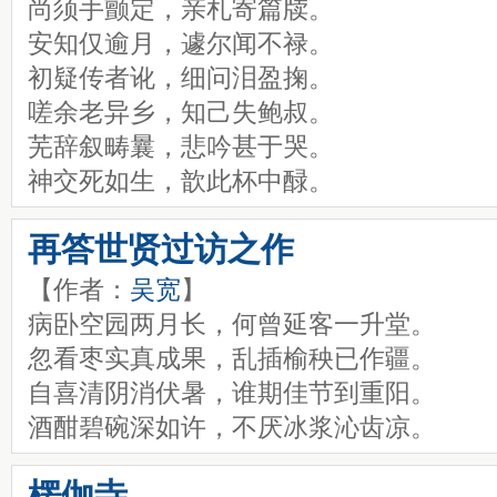
尚须手颤定，亲札寄篇牍。
安知仅逾月，遽尔闻不禄。
初疑传者讹，细问泪盈掬。
嗟余老异乡，知己失鲍叔。
芜辞叙畴曩，悲吟甚于哭。
神交死如生，歆此杯中醁。
再答世贤过访之作
【作者：
吴宽
】
病卧空园两月长，何曾延客一升堂。
忽看枣实真成果，乱插榆秧已作疆。
自喜清阴消伏暑，谁期佳节到重阳。
酒酣碧碗深如许，不厌冰浆沁齿凉。
楞伽寺