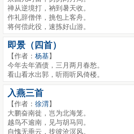
禅从逆境打，衲到暑天收。
作礼辞僧伴，挑包上客舟。
将何偿此役，速拣好山游。
即景（四首）
【作者：
杨基
】
今年去年酒债，三月两月春愁。
看山看水出郭，听雨听风倚楼。
入燕三首
【作者：
徐渭
】
大鹏奋南徙，岂为北海笼。
越鸟不逾南，见与胡马同。
自愧无垂云，抟彼沧溟风。