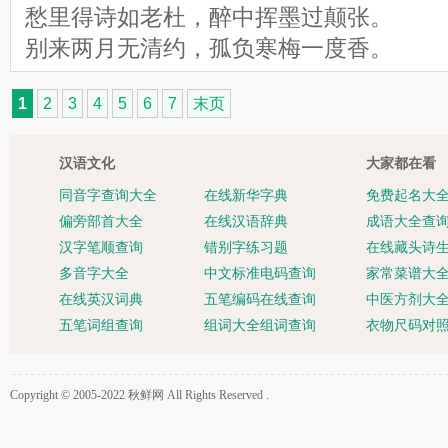
愁里得诗如老杜，醉中挥墨过颠张。
别来两月无清约，孤负寒梅一度香。
1
2
3
4
5
6
7
末页
汉语文化
大家都在看
同音字查询大全
在线新华字典
免费起名大
偏旁部首大全
在线汉语辞典
成语大全查
汉字笔顺查询
错别字练习题
在线藏头诗
多音字大全
中文标准电码查询
家常菜谱大
在线英汉词典
五笔编码在线查询
中医方剂大
五笔词组查询
组词大全组词查询
衣物尺码对
Copyright © 2005-2022
秋鲜网
All Rights Reserved .