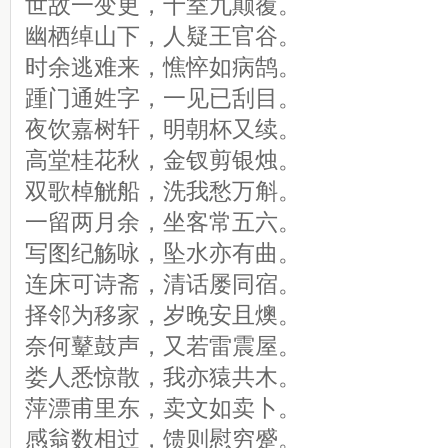
世故一变更，十室九颠覆。
幽栖绰山下，人疑王官谷。
时余逃难来，憔悴如病鹄。
踵门通姓字，一见已刮目。
夜饮嘉树轩，明朝杯又续。
高堂桂花秋，金钗剪银烛。
双歌棹觥船，洗我愁万斛。
一留两月余，坐客常五六。
写图纪觞咏，坠水亦有曲。
连床可诗斋，清话屡同宿。
择邻为移家，岁晚安且燠。
奈何鼙鼓声，又若雷震屋。
娄人悉惊散，我亦猿共木。
萍漂甫里东，卖文如卖卜。
感翁数相过，馈则慰穷蹙。