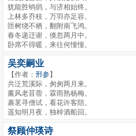
犹能胜鸲鹆，与济相始终。
上林多乔枝，万羽亦足容。
匝树绕不栖，翻附南飞鸿。
春冬递迁谢，倏忽两月中。
卧席不得暖，来往何憧憧。
吴奕嗣业
【作者：
邢参
】
共泛荒溪际，匆匆两月来。
薰风老苜蓿，霖雨熟杨梅。
裹茗寻僧试，看花许客陪。
遥知明月夜，独棹酒船回。
祭顾仲瑛诗