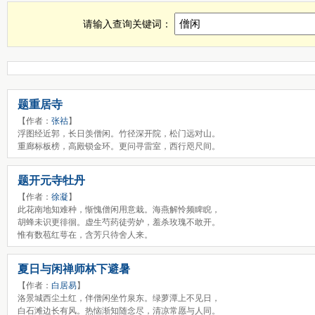
僧闲诗词，僧闲古诗查询，僧闲全诗，僧闲诗句全集
请输入查询关键词：
题重居寺
【作者：
张祜
】
浮图经近郭，长日羡僧闲。竹径深开院，松门远对山。
重廊标板榜，高殿锁金环。更问寻雷室，西行咫尺间。
题开元寺牡丹
【作者：
徐凝
】
此花南地知难种，惭愧僧闲用意栽。海燕解怜频睥睨，
胡蜂未识更徘徊。虚生芍药徒劳妒，羞杀玫瑰不敢开。
惟有数苞红萼在，含芳只待舍人来。
夏日与闲禅师林下避暑
【作者：
白居易
】
洛景城西尘土红，伴僧闲坐竹泉东。绿萝潭上不见日，
白石滩边长有风。热恼渐知随念尽，清凉常愿与人同。