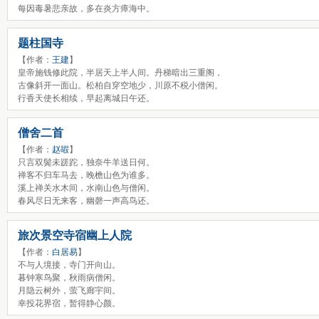
每因毒暑悲亲故，多在炎方瘴海中。
题柱国寺
【作者：
王建
】
皇帝施钱修此院，半居天上半人间。丹梯暗出三重阁，
古像斜开一面山。松柏自穿空地少，川原不税小僧闲。
行香天使长相续，早起离城日午还。
僧舍二首
【作者：
赵嘏
】
只言双鬓未蹉跎，独奈牛羊送日何。
禅客不归车马去，晚檐山色为谁多。
溪上禅关水木间，水南山色与僧闲。
春风尽日无来客，幽磬一声高鸟还。
旅次景空寺宿幽上人院
【作者：
白居易
】
不与人境接，寺门开向山。
暮钟寒鸟聚，秋雨病僧闲。
月隐云树外，萤飞廊宇间。
幸投花界宿，暂得静心颜。