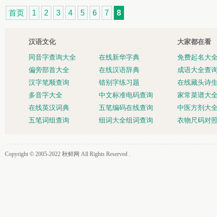
首页
1
2
3
4
5
6
7
8
汉语文化
大家都在看
同音字查询大全
在线新华字典
免费起名大
偏旁部首大全
在线汉语辞典
成语大全查
汉字笔顺查询
错别字练习题
在线藏头诗
多音字大全
中文标准电码查询
家常菜谱大
在线英汉词典
五笔编码在线查询
中医方剂大
五笔词组查询
组词大全组词查询
衣物尺码对
Copyright © 2005-2022
秋鲜网
All Rights Reserved .